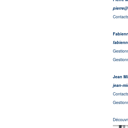
pierre
Contacts
Fabienn
fabien
Gestionn
Gestionn
Jean Mi
jean-m
Contacts
Gestionn
Découvre