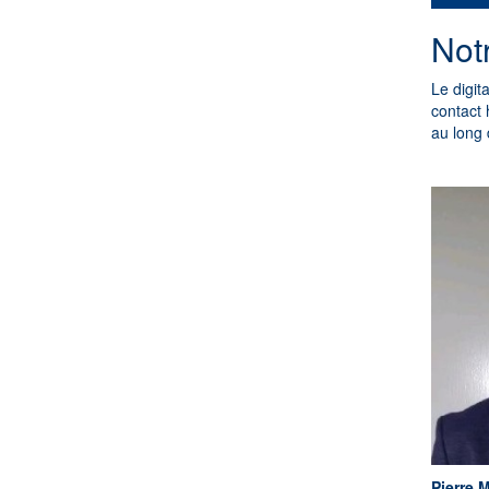
Not
Le digit
contact 
au long 
Pierre 