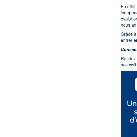
En effet
indépen
évolutio
nous ada
Grâce à 
entrer e
Comment
Rendez-
accessib