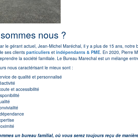
 sommes nous ?
r le gérant actuel, Jean-Michel Maréchal, il y a plus de 15 ans, notr
e ses clients
particuliers
et
indépendants & PME
. En 2020, Pierre Ma
eprendre la société familiale.
Le Bureau Marechal est un mélange entre
urs nous caractérisant le mieux sont :
rvice de qualité et personnalisé
activité
oute et accessibilité
sponibilité
alité
nvivialité
ndépendance
pertise
oximité
mmes un bureau familial, où vous serez toujours reçu de manière 