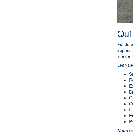
Qui
Fondé pa
auprès d
vue de r
Les vale
Se
Ré
Ec
Di
Qu
Co
I
Ex
Pr
Nous so